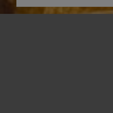
Inspire
Explore aqui seu próximo destino e expanda os seus
horizontes.
Laos
Um dos segredos mais bem guardados da Ásia