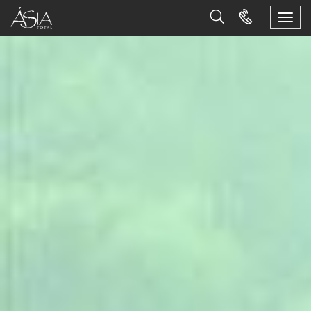
Togg
navi