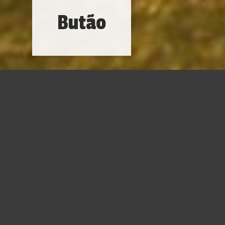
Butão
O Butão é o destino de quem quer viajar pelo tempo.
Aberto para turismo desde 1974, o reino consegue
transportar qualquer visitante à Shangri la, de James
Hilton.
Seja você do estilo contemplativo ou não,
as trilhas para
conhecer os vales butaneses levam à tranquilidade, e
por que não à felicidade?
Segundo a pesquisa da
Universidade de Leicester, no Reino Unido,
o Butão está