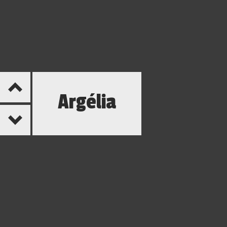
Argélia
Localizada no norte da África, a
Argélia
é um dos países
africanos de maior influência econômica no continente