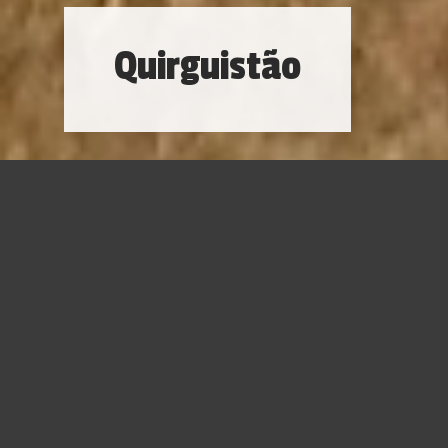
Quirguistão
Quirguistão
é uma nação definida por sua beleza natural.
O Quirguistão é conhecido como “a Suíça da Ásia”, devido
às belíssimas montanhas e aos lagos azuis. O grande
diferencial está na beleza quase virgem dos lugares pouco
convencionais e rústicos. No Quirguistão a natureza é
plena! Ótimo para os apaixonados por
camping, tracking,
climbing
.