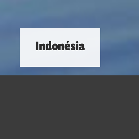
Indonésia
É certo que nenhuma viagem é igual, muito menos
quando se trata de Indonésia. Com mais de 13 mil
ilhas, muitas ainda não conhecidas e nomeadas, o
país-arquipélago guarda paisagens que
impressionam tanto pelos tons de azul e verde dos