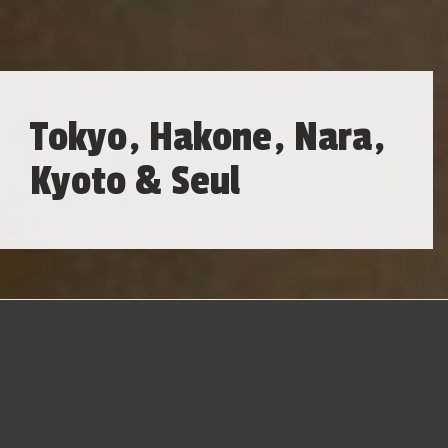
Tokyo, Hakone, Nara,
Kyoto & Seul
Japão
é um país insular localizado na Ásia Oriental. Os
caracteres que compõem seu nome significam "origem do
Sol", razão pela qual o Japão é por vezes identificado
como a "Terra do Sol Nascente".