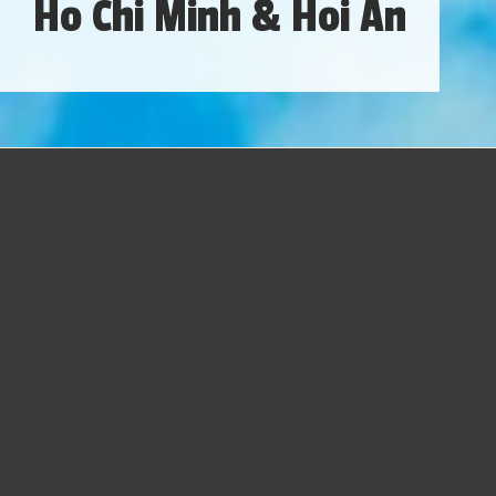
Ho Chi Minh & Hoi An
Em
Ho Chi Minh
, iremos conhecer de perto o ritmo
intenso da maior cidade do Vietnã, explorando seus
principais pontos e também os arredores, com um dia
dedicado ao Delta do Mekong, onde a vida acontece de
forma mais simples e tradicional.
Depois, seguimos para
Hoi An
, onde a experiência ganha
outro ritmo. Hospedados em um resort à beira-mar,
teremos tempo para aproveitar a praia, descansar e curtir
a atmosfera tranquila da região. Entre um momento e
outro, iremos explorar o centro histórico, com suas ruas
charmosas e cheias de história.