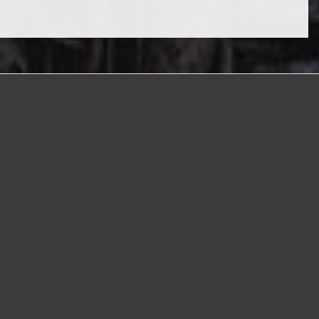
The Blue Jasmine: Uma Viagem Atemporal de Trem
pela Tailândia
Bem-vindo a bordo do histórico trem da DTH Travel,
The
Blue Jasmine
! Prepare-se para uma jornada inesquecível
pelo coração da Tailândia e descubra as riquezas culturais
de cinco províncias fascinantes. Mergulhe em experiências
autênticas com excursões exclusivas e cuidadosamente
selecionadas que revelam a vibrante história e o colorido
patrimônio tailandês. Encante-se com o charme dos estilos
de vida tradicionais, aprecie a beleza única de cada destino
e deixe que cada momento a bordo desperte inspiração e
conexão. Esta não é apenas uma viagem – é um convite