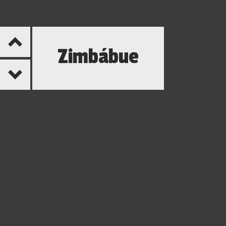
Zimbábue
ZIMBÁBUE
O tamanho do país, que está situado no sudeste do
continente africano, é equivalente à quantidade de
aventura e emoção existente. É conhecimento na certa,
com diversos parques para conhecer e ainda uma
proximidade com o habitat natural que você vai ficar de