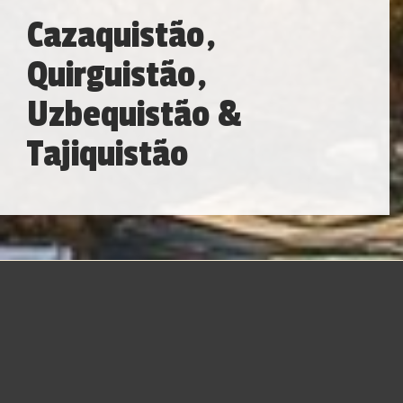
Cazaquistão,
Quirguistão,
Uzbequistão &
Tajiquistão
A bordo do Golden Eagle, embarcaremos por uma jornada
inesquecível pelos fascinantes “Stãos” da Ásia Central –
uma região que, apesar da herança comum da era
soviética, preserva identidades únicas e vibrantes. Entre as
mesquitas imponentes e os bazares cheios de vida do