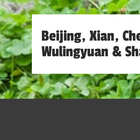
Beijing, Xian, C
Wulingyuan & Sh
A China é uma nação vasta e populosa,
influente. Reconhecida por sua Grande Mural
confucionismo e o taoísmo, a China tam