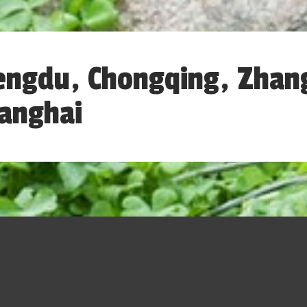
hengdu, Chongqing, Zhang
anghai
 com uma história rica e uma cultura
ha, antigas dinastias e filosofias como o
bém é uma potência econômica global,