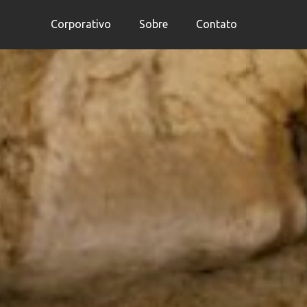
Corporativo
Sobre
Contato