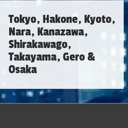
Tokyo, Hakone, Kyoto,
Nara, Kanazawa,
Shirakawago,
Takayama, Gero &
Osaka
Japão
é um país insular localizado no Extremo Oriente. Os
caracteres que compõem seu nome significam "origem do