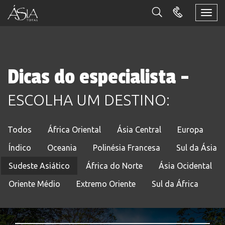
Togg
navi
Dicas do especialista -
ESCOLHA UM DESTINO:
Todos
África Oriental
Ásia Central
Europa
Índico
Oceania
Polinésia Francesa
Sul da Ásia
Sudeste Asiático
África do Norte
Ásia Ocidental
Oriente Médio
Extremo Oriente
Sul da África