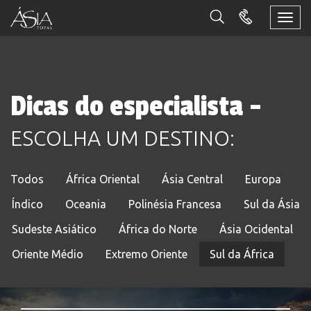
Togg
navi
Dicas do especialista -
ESCOLHA UM DESTINO:
Todos
África Oriental
Ásia Central
Europa
Índico
Oceania
Polinésia Francesa
Sul da Ásia
Sudeste Asiático
África do Norte
Ásia Ocidental
Oriente Médio
Extremo Oriente
Sul da África