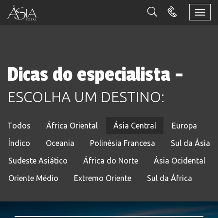
Togg
navi
Dicas do especialista -
ESCOLHA UM DESTINO:
Todos
África Oriental
Ásia Central
Europa
Índico
Oceania
Polinésia Francesa
Sul da Ásia
Sudeste Asiático
África do Norte
Ásia Ocidental
Oriente Médio
Extremo Oriente
Sul da África