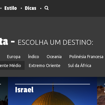
Estilo
Dicas
sta -
ESCOLHA UM DESTINO:
Experiências exóticas, cenários
para marcar. Encontre os roteiros que
onforto, descanso e um aprendizado
onia com a sua personalidade. Conhecer
Europa
Índico
Oceania
Polinésia Francesa
 uma viagem perfeita.
iente Médio
Extremo Oriente
Sul da África
Ásia Central
Em Família
Israel
Índico
Imersão Cultural
Sudeste Asiático
Natureza