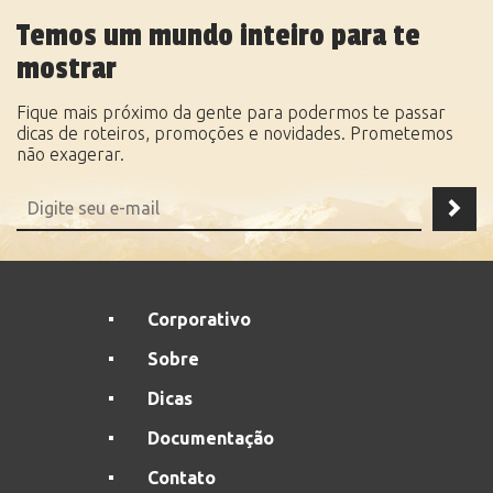
Temos um mundo inteiro para te
mostrar
Fique mais próximo da gente para podermos te passar
dicas de roteiros, promoções e novidades. Prometemos
não exagerar.
Corporativo
Sobre
Dicas
Documentação
Contato