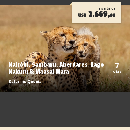
a partir de
2.669,
USD
00
Nairóbi, Sambaru, Aberdares, Lago
7
Nakuru & Maasai Mara
dias
Safari no Quênia