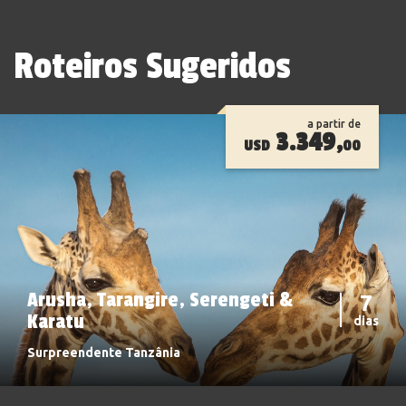
Roteiros Sugeridos
a partir de
3.349,
USD
00
Arusha, Tarangire, Serengeti &
7
Karatu
dias
Surpreendente Tanzânia