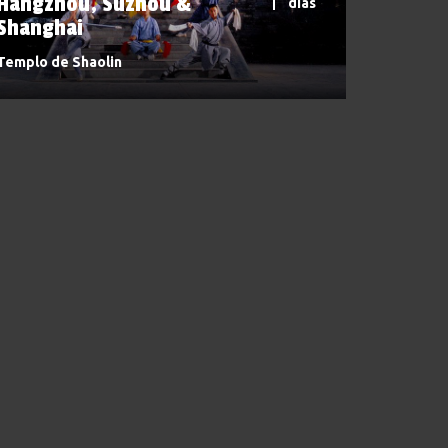
Hangzhou, Suzhou &
dias
Shanghai
Templo de Shaolin