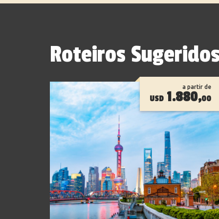
Roteiros Sugerido
a partir de
1.880,
USD
00