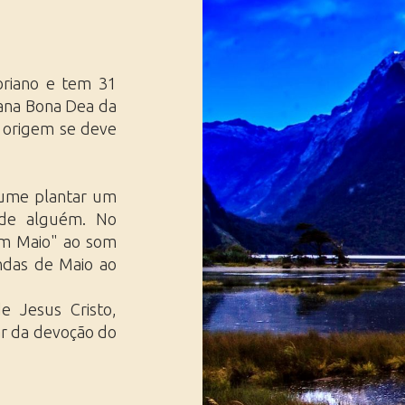
Ásia Ocidental
Saídas Especiais
Extremo Oriente
Viagens de Trem
Viagens Profissionais, Feiras &
Eventos
oriano e tem 31
ana Bona Dea da
a origem se deve
tume plantar um
 de alguém. No
am Maio" ao som
ndas de Maio ao
 Jesus Cristo,
ar da devoção do