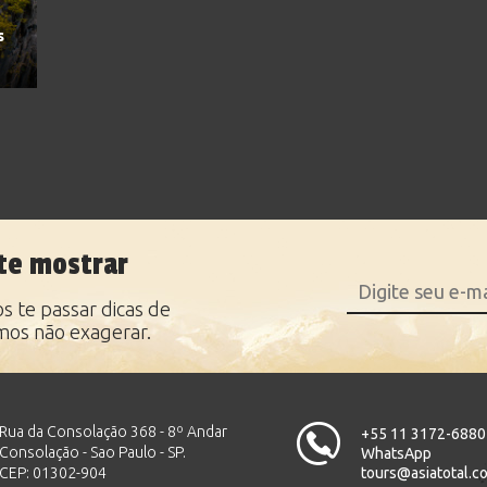
s
te mostrar
 te passar dicas de
mos não exagerar.
Rua da Consolação 368 - 8º Andar
+55 11 3172-6880
Consolação - Sao Paulo - SP.
WhatsApp
CEP: 01302-904
tours@asiatotal.c