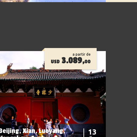
a partir de
3.089,
USD
00
Beijing, Xian, Luoyang,
13