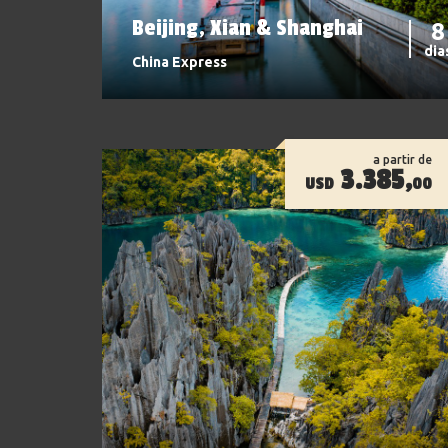
Beijing, Xian & Shanghai
8
dia
China Express
a partir de
3.385,
USD
00