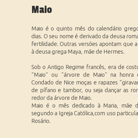
África do Norte
Réveillon
Maio
Oriente Médio
Viagens de Luxo
Sul da África
Viagens em Grupo
Maio é o quinto mês do calendário greg
dias. O seu nome é derivado da deusa rom
fertilidade. Outras versões apontam que 
à deusa grega Maya, mãe de Hermes.
Sob o Antigo Regime francês, era de cos
"Maio" ou "árvore de Maio" na honra
Condado de Nice moças e rapazes "girav
de pífano e tambor, ou seja dançar as ro
redor da árvore de Maio.
Maio é o mês dedicado à Maria, mãe de
segundo a Igreja Católica,com uso particul
Rosário.