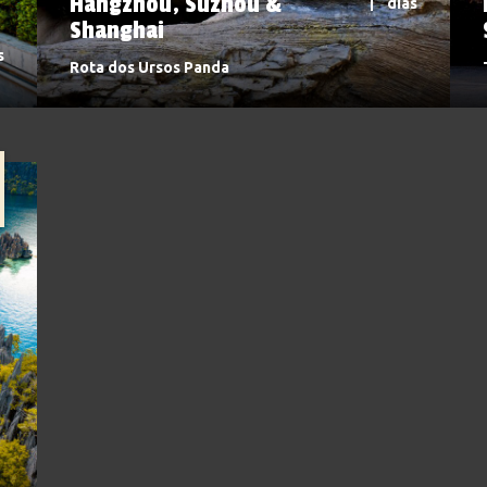
Hangzhou, Suzhou &
dias
Shanghai
s
Rota dos Ursos Panda