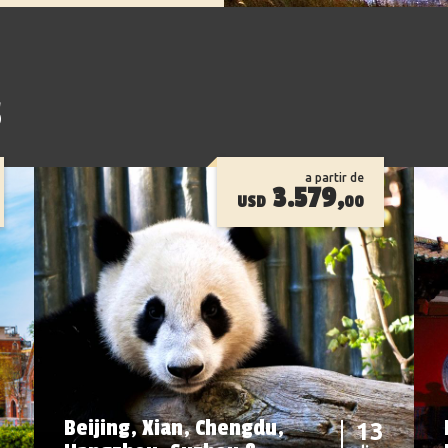
s
a partir de
3.579,
USD
00
Beijing, Xian, Chengdu,
13