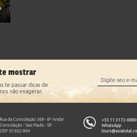
s
te mostrar
 te passar dicas de
mos não exagerar.
Rua da Consolação 368 - 8º Andar
+55 11 3172-6880
Consolação - Sao Paulo - SP.
WhatsApp
CEP: 01302-904
tours@asiatotal.c