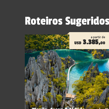
Roteiros Sugerido
a partir de
3.385,
USD
00