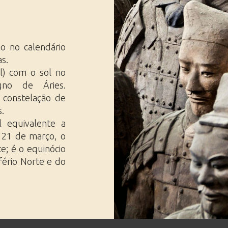
Ásia Ocidental
Saídas Especiais
Extremo Oriente
Viagens de Trem
Viagens Profissionais, Feiras &
Eventos
o no calendário
s.
al) com o sol no
no de Áries.
a constelação de
.
 equivalente a
 21 de março, o
e; é o equinócio
ério Norte e do