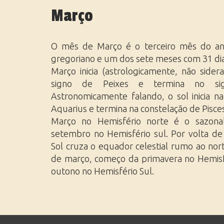
África do Norte
Réveillon
Março
Oriente Médio
Viagens de Luxo
Sul da África
Viagens em Grupo
O mês de Março é o terceiro mês do an
gregoriano e um dos sete meses com 31 dia
Março inicia (astrologicamente, não sider
signo de Peixes e termina no sig
Astronomicamente falando, o sol inicia n
Aquarius e termina na constelação de Pisces
Março no Hemisfério norte é o sazonal
setembro no Hemisfério sul. Por volta de
Sol cruza o equador celestial rumo ao nort
de março, começo da primavera no Hemisf
outono no Hemisfério Sul.