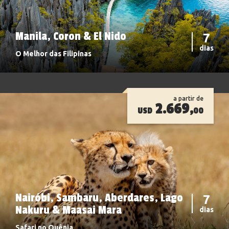
Manila, Coron & El Nido
7
dias
O Melhor das Filipinas
a partir de
2.669,
USD
00
Nairóbi, Sambaru, Aberdares, Lago
7
Nakuru & Maasai Mara
dias
Safari no Quênia