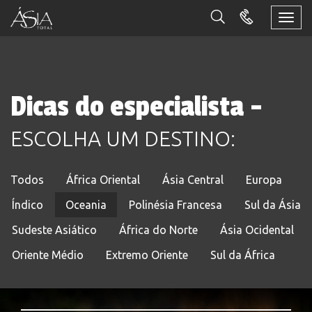
Togg
navi
Dicas do especialista -
ESCOLHA UM DESTINO:
Todos
África Oriental
Ásia Central
Europa
Índico
Oceania
Polinésia Francesa
Sul da Ásia
Sudeste Asiático
África do Norte
Ásia Ocidental
Oriente Médio
Extremo Oriente
Sul da África