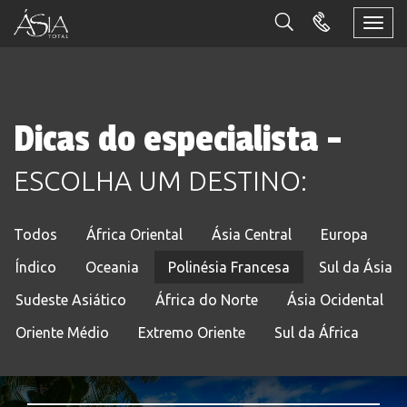
Togg
navi
Dicas do especialista -
ESCOLHA UM DESTINO:
Todos
África Oriental
Ásia Central
Europa
Índico
Oceania
Polinésia Francesa
Sul da Ásia
Sudeste Asiático
África do Norte
Ásia Ocidental
Oriente Médio
Extremo Oriente
Sul da África